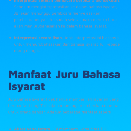
Interpretasi setelah pembicara berbicara (konsekutif).
Sebelum menginterpretasikan ke dalam bahasa isyarat,
JBI akan menunggu pembicara menyelesaikan
pembicaraannya. Jika sudah selesai maka mereka baru
akan menjurubahasakan ke dalam bahasa isyarat.
Interpretasi secara lisan.
Jenis interpretasi ini biasanya
untuk menjurubahasakan dari bahasa isyarat Tuli kepada
orang dengar.
Manfaat Juru Bahasa
Isyarat
Juru Bahasa Isyarat tidak hanya memberikan layanan yang
bermanfaat bagi Tuli saja namun juga memberikan manfaat
untuk orang dengar. Adapun beberapa manfaat seperti:
Akses yang setara.
JBI membantu komunitas Tuli