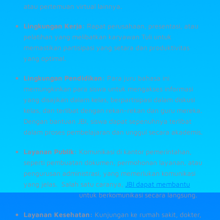
atau pertemuan virtual lainnya.
Lingkungan Kerja:
Rapat perusahaan, presentasi, atau
pelatihan yang melibatkan karyawan Tuli untuk
memastikan partisipasi yang setara dan produktivitas
yang optimal.
Lingkungan Pendidikan:
Para juru bahasa ini
memungkinkan para siswa untuk mengakses informasi
yang disajikan dalam kelas, berpartisipasi dalam diskusi
kelas, dan terlibat dengan rekan-rekan dan guru mereka.
Dengan bantuan JBI, siswa dapat sepenuhnya terlibat
dalam proses pembelajaran dan unggul secara akademis.
Layanan Publik:
Komunikasi di kantor pemerintahan,
seperti pembuatan dokumen, permohonan layanan, atau
pengurusan administrasi, yang memerlukan komunikasi
yang jelas. Salah satu caranya,
JBI dapat membantu
melalui
video call
untuk berkomunikasi secara langsung.
Layanan Kesehatan:
Kunjungan ke rumah sakit, dokter,