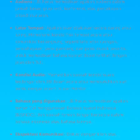
Audiens:
JBI harus memastikan apakah audiens dalam
jumlah besar, grup kecil, konferensi, atau percakapan
pribadi dua arah.
Latar Tempat:
Apakah akan dilakukan secara daring atau
luring. Memahami kondisi fisik tempat acara atau
komunikasi berlangsung, seperti tata letak ruangan,
pencahayaan, jarak pandang, dan posisi duduk peserta,
untuk memastikan bahasa isyarat dapat terlihat dengan
jelas oleh Tuli.
Kondisi Audio:
Memastikan apakah kondisi suara
terdengar oleh JBI dalam acara atau membutuhkan alat
bantu dengar seperti
in ear monitor
Bahasa yang digunakan:
JBI harus memastikan apakah
teman Tuli menggunakan Bahasa Isyarat Indonesia
(BISINDO), dan apakah teman dengar berbicara dalam
bahasa Indonesia atau bahasa lainnya.
Ekspektasi Komunikasi:
Diskusi dengan klien atau