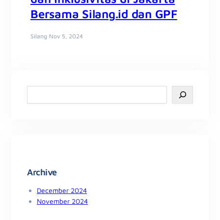
Bersama Silang.id dan GPF
Silang
·
Nov 5, 2024
S
e
a
r
c
h
Archive
December 2024
November 2024