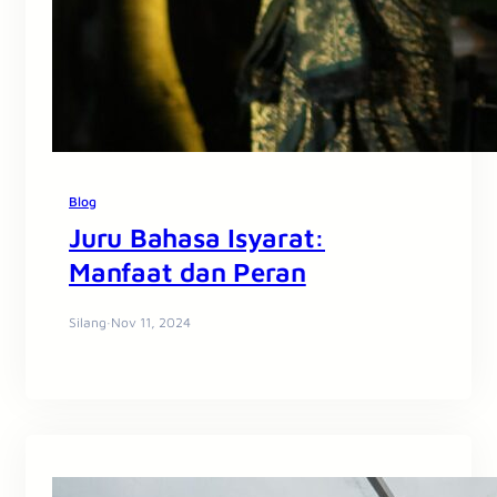
Blog
Juru Bahasa Isyarat:
Manfaat dan Peran
Silang
·
Nov 11, 2024