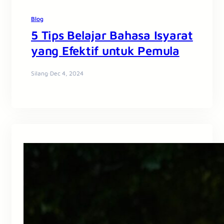
Blog
5 Tips Belajar Bahasa Isyarat
yang Efektif untuk Pemula
Silang
·
Dec 4, 2024