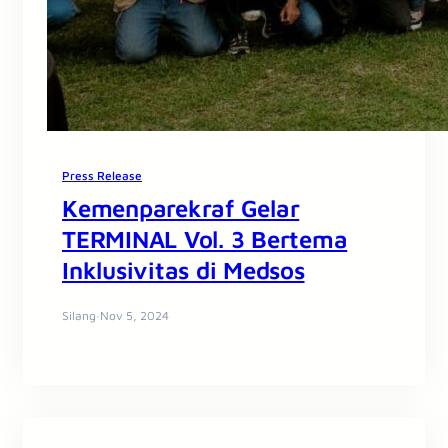
Press Release
Kemenparekraf Gelar
TERMINAL Vol. 3 Bertema
Inklusivitas di Medsos
Silang
·
Nov 5, 2024