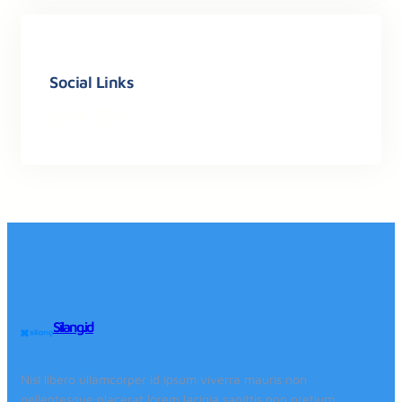
Social Links
Facebook
Twitter
LinkedIn
Instagram
Silang.id
Nisl libero ullamcorper id ipsum viverra mauris non
pellentesque placerat lorem lacinia sagittis non pretium.